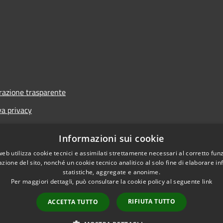
azione trasparente
va privacy
i
Informazioni sui cookie
one di accessibilità
web utilizza cookie tecnici e assimilati strettamente necessari al corretto fu
azione del sito, nonché un cookie tecnico analitico al solo fine di elaborare i
statistiche, aggregate e anonime.
Per maggiori dettagli, può consultare la cookie policy al seguente
link
RIFIUTA TUTTO
ACCETTA TUTTO
l sito
Copyright © 2026 • Co