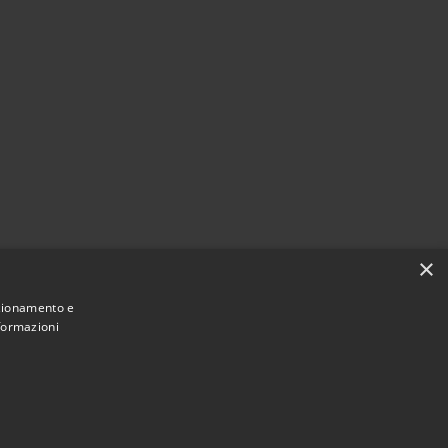
×
nzionamento e
nformazioni
Municipium
Accesso
mune di Valbondione • Powered by
•
redazione