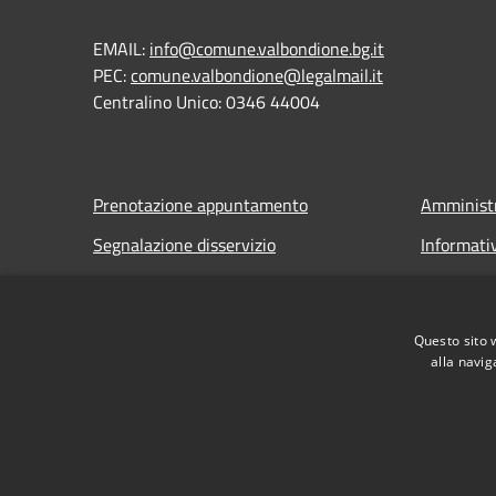
EMAIL:
info@comune.valbondione.bg.it
PEC:
comune.valbondione@legalmail.it
Centralino Unico: 0346 44004
Prenotazione appuntamento
Amministr
Segnalazione disservizio
Informati
Leggi le FAQ
Note legal
Richiesta assistenza
Dichiarazi
Questo sito 
alla navig
RSS
Accessibilità
Privacy
Cookie
Mappa de