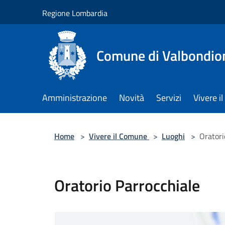
Salta al contenuto principale
Regione Lombardia
Comune di Valbondio
Amministrazione
Novità
Servizi
Vivere 
Home
>
Vivere il Comune
>
Luoghi
>
Oratori
Oratorio Parrocchiale