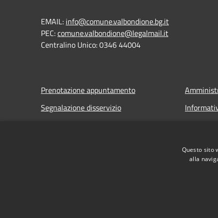
EMAIL:
info@comune.valbondione.bg.it
PEC:
comune.valbondione@legalmail.it
Centralino Unico: 0346 44004
Prenotazione appuntamento
Amministr
Segnalazione disservizio
Informati
Leggi le FAQ
Note legal
Richiesta assistenza
Dichiarazi
Questo sito 
alla navig
RSS
Accessibilità
Privacy
Cookie
Mappa de