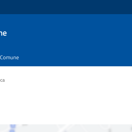
ne
il Comune
eca