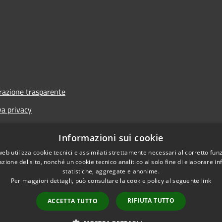
azione trasparente
va privacy
i
Informazioni sui cookie
one di accessibilità
web utilizza cookie tecnici e assimilati strettamente necessari al corretto fu
azione del sito, nonché un cookie tecnico analitico al solo fine di elaborare i
statistiche, aggregate e anonime.
Per maggiori dettagli, può consultare la cookie policy al seguente
link
RIFIUTA TUTTO
ACCETTA TUTTO
l sito
Copyright © 2026 • Co