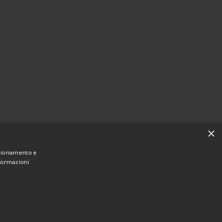
×
nzionamento e
nformazioni
Municipium
Accesso
mune di Valbondione • Powered by
•
redazione