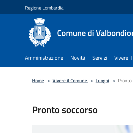
Salta al contenuto principale
Regione Lombardia
Comune di Valbondio
Amministrazione
Novità
Servizi
Vivere 
Home
>
Vivere il Comune
>
Luoghi
>
Pronto 
Pronto soccorso