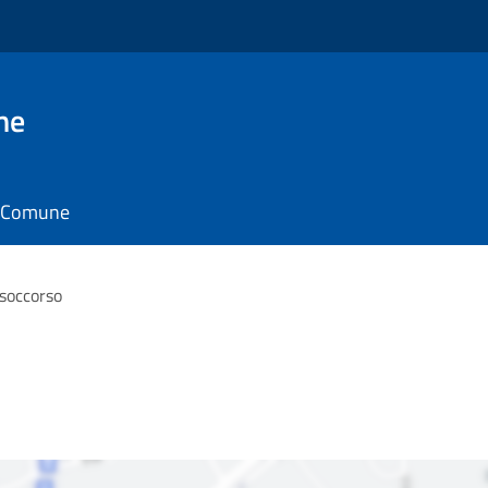
ne
il Comune
soccorso