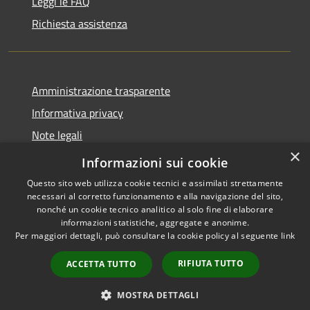
Leggi le FAQ
Richiesta assistenza
Amministrazione trasparente
Informativa privacy
Note legali
×
Dichiarazione di accessibilità
Informazioni sui cookie
Questo sito web utilizza cookie tecnici e assimilati strettamente
necessari al corretto funzionamento e alla navigazione del sito,
nonché un cookie tecnico analitico al solo fine di elaborare
informazioni statistiche, aggregate e anonime.
RSS
Copyright © 2026 • Comune di
Per maggiori dettagli, può consultare la cookie policy al seguente
link
Accessibilità
Valbondione • Powered by
Privacy
Municipium
Accesso
•
RIFIUTA TUTTO
ACCETTA TUTTO
Cookie
redazione
Mappa del sito
MOSTRA DETTAGLI