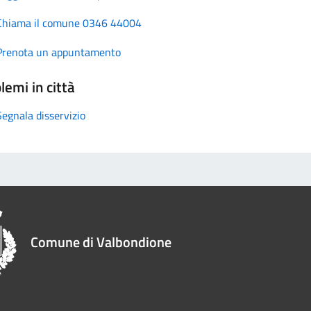
Chiama il comune 0346 44004
Prenota un appuntamento
lemi in città
Segnala disservizio
Comune di Valbondione