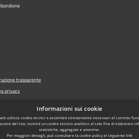
lbondione
azione trasparente
va privacy
i
Informazioni sui cookie
one di accessibilità
web utilizza cookie tecnici e assimilati strettamente necessari al corretto fu
azione del sito, nonché un cookie tecnico analitico al solo fine di elaborare i
statistiche, aggregate e anonime.
Per maggiori dettagli, può consultare la cookie policy al seguente
link