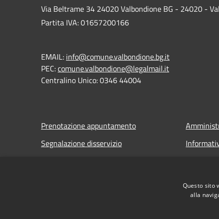
Via Beltrame 34 24020 Valbondione BG - 24020 - Va
Partita IVA: 01657200166
EMAIL:
info@comune.valbondione.bg.it
PEC:
comune.valbondione@legalmail.it
Centralino Unico: 0346 44004
Prenotazione appuntamento
Amministr
Segnalazione disservizio
Informati
Leggi le FAQ
Note legal
Richiesta assistenza
Dichiarazi
Questo sito 
alla navig