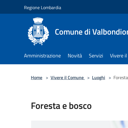
Salta al contenuto principale
Regione Lombardia
Comune di Valbondio
Amministrazione
Novità
Servizi
Vivere 
Home
>
Vivere il Comune
>
Luoghi
>
Foresta
Foresta e bosco