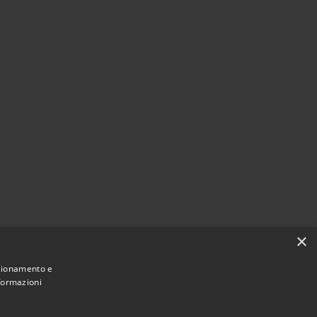
×
nzionamento e
nformazioni