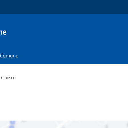
ne
il Comune
 e bosco