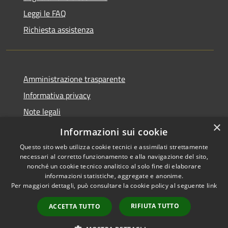
Leggi le FAQ
Richiesta assistenza
Amministrazione trasparente
Informativa privacy
Note legali
×
Dichiarazione di accessibilità
Informazioni sui cookie
Questo sito web utilizza cookie tecnici e assimilati strettamente
necessari al corretto funzionamento e alla navigazione del sito,
nonché un cookie tecnico analitico al solo fine di elaborare
informazioni statistiche, aggregate e anonime.
RSS
Copyright © 2026 • Comune di
Per maggiori dettagli, può consultare la cookie policy al seguente
link
Accessibilità
Valbondione • Powered by
Privacy
Municipium
Accesso
•
RIFIUTA TUTTO
ACCETTA TUTTO
Cookie
redazione
Mappa del sito