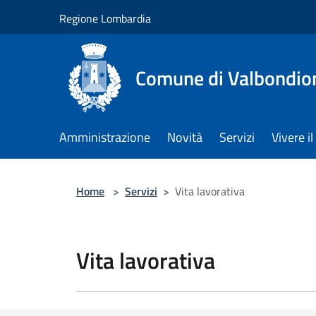
Salta al contenuto principale
Regione Lombardia
Comune di Valbondio
Amministrazione
Novità
Servizi
Vivere 
Home
>
Servizi
>
Vita lavorativa
Vita lavorativa