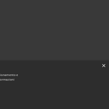
×
nzionamento e
nformazioni
Municipium
Accesso
mune di Valbondione • Powered by
•
redazione