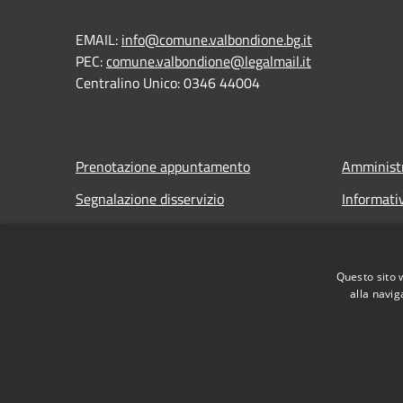
EMAIL:
info@comune.valbondione.bg.it
PEC:
comune.valbondione@legalmail.it
Centralino Unico: 0346 44004
Prenotazione appuntamento
Amministr
Segnalazione disservizio
Informati
Leggi le FAQ
Note legal
Richiesta assistenza
Dichiarazi
Questo sito 
alla navig
RSS
Accessibilità
Privacy
Cookie
Mappa de