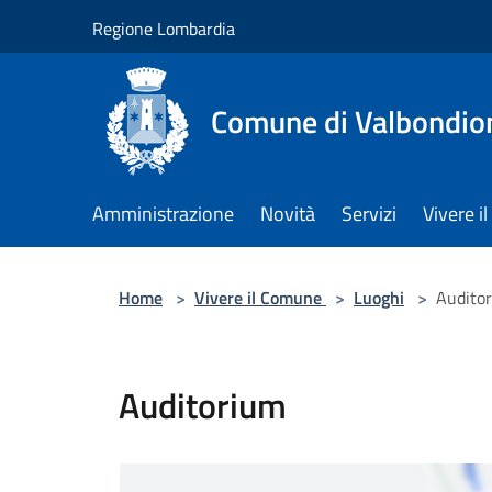
Salta al contenuto principale
Regione Lombardia
Comune di Valbondio
Amministrazione
Novità
Servizi
Vivere 
Home
>
Vivere il Comune
>
Luoghi
>
Audito
Auditorium