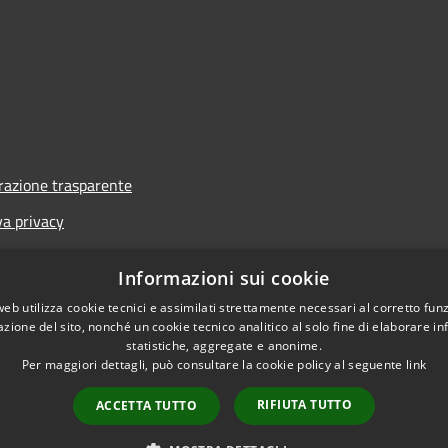
azione trasparente
va privacy
i
Informazioni sui cookie
one di accessibilità
web utilizza cookie tecnici e assimilati strettamente necessari al corretto fu
azione del sito, nonché un cookie tecnico analitico al solo fine di elaborare i
statistiche, aggregate e anonime.
Per maggiori dettagli, può consultare la cookie policy al seguente
link
RIFIUTA TUTTO
ACCETTA TUTTO
l sito
Copyright © 2026 • Co