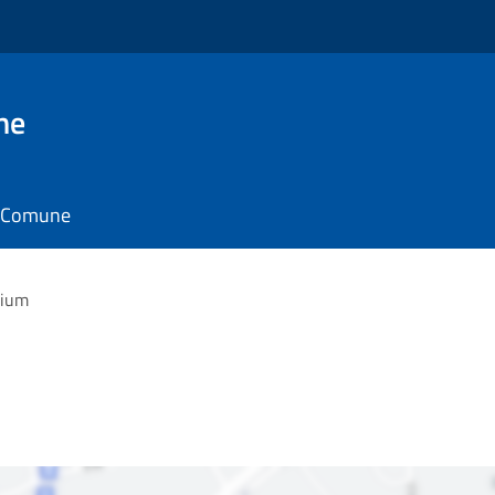
ne
il Comune
rium