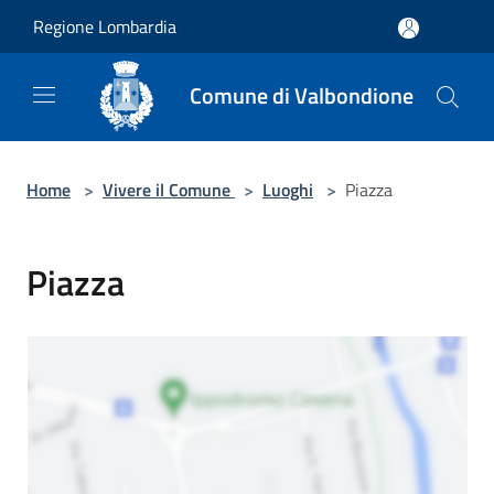
Salta al contenuto principale
Regione Lombardia
Comune di Valbondione
Home
>
Vivere il Comune
>
Luoghi
>
Piazza
Piazza