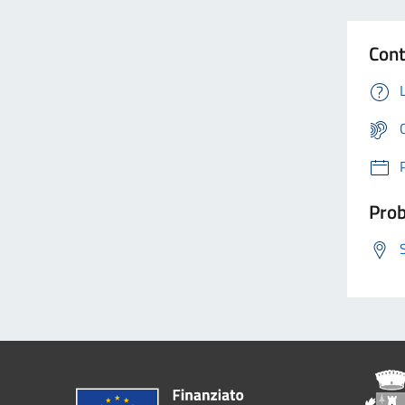
Cont
Prob