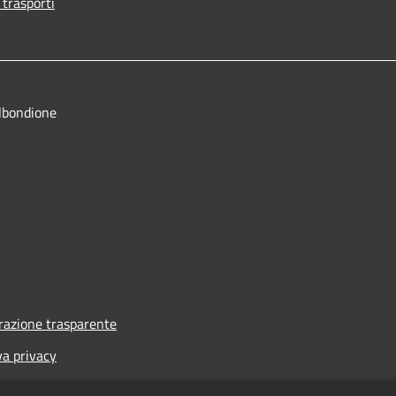
 trasporti
lbondione
azione trasparente
va privacy
i