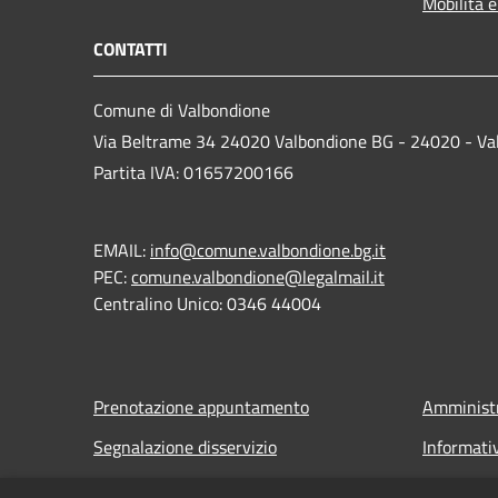
Mobilità e
CONTATTI
Comune di Valbondione
Via Beltrame 34 24020 Valbondione BG - 24020 - Va
Partita IVA: 01657200166
EMAIL:
info@comune.valbondione.bg.it
PEC:
comune.valbondione@legalmail.it
Centralino Unico: 0346 44004
Prenotazione appuntamento
Amministr
Segnalazione disservizio
Informati
Leggi le FAQ
Note legal