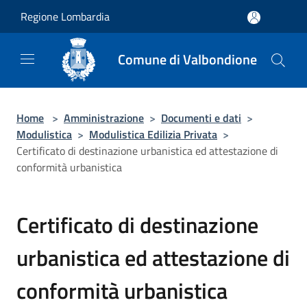
Salta al contenuto principale
Regione Lombardia
Comune di Valbondione
Home
>
Amministrazione
>
Documenti e dati
>
Modulistica
>
Modulistica Edilizia Privata
>
Certificato di destinazione urbanistica ed attestazione di
conformità urbanistica
Certificato di destinazione
urbanistica ed attestazione di
conformità urbanistica