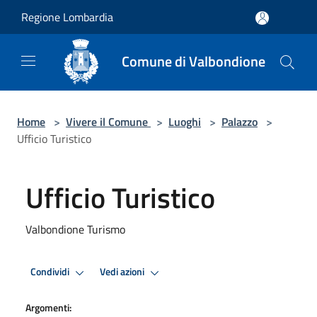
Salta al contenuto principale
Regione Lombardia
Comune di Valbondione
Home
>
Vivere il Comune
>
Luoghi
>
Palazzo
>
Ufficio Turistico
Ufficio Turistico
Valbondione Turismo
Condividi
Vedi azioni
Argomenti: