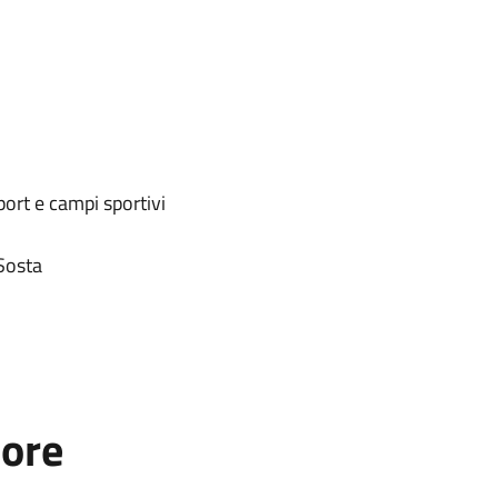
ort e campi sportivi
Sosta
tore