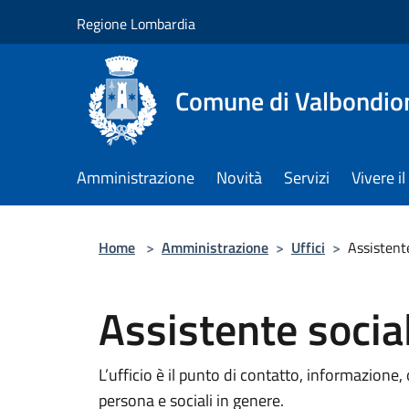
Salta al contenuto principale
Regione Lombardia
Comune di Valbondio
Amministrazione
Novità
Servizi
Vivere 
Home
>
Amministrazione
>
Uffici
>
Assistent
Assistente socia
L’ufficio è il punto di contatto, informazione, 
persona e sociali in genere.