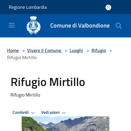
Salta al contenuto principale
Regione Lombardia
Comune di Valbondione
Home
>
Vivere il Comune
>
Luoghi
>
Rifugio
>
Rifugio Mirtillo
Rifugio Mirtillo
Rifugio Mirtillo
Condividi
Vedi azioni