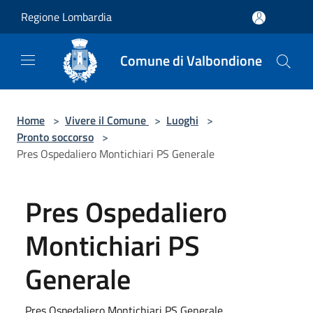
Salta al contenuto principale
Regione Lombardia
Comune di Valbondione
Home
>
Vivere il Comune
>
Luoghi
>
Pronto soccorso
>
Pres Ospedaliero Montichiari PS Generale
Pres Ospedaliero
Montichiari PS
Generale
Pres Ospedaliero Montichiari PS Generale