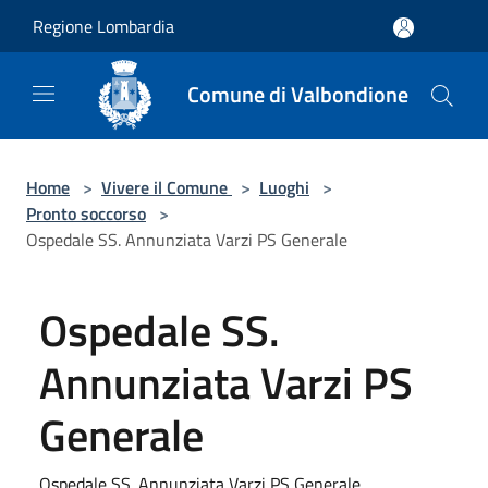
Salta al contenuto principale
Regione Lombardia
Comune di Valbondione
Home
>
Vivere il Comune
>
Luoghi
>
Pronto soccorso
>
Ospedale SS. Annunziata Varzi PS Generale
Ospedale SS.
Annunziata Varzi PS
Generale
Ospedale SS. Annunziata Varzi PS Generale