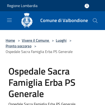
Salta al contenuto principale
Regione Lombardia
Comune di Valbondione
Home
>
Vivere il Comune
>
Luoghi
>
Pronto soccorso
>
Ospedale Sacra Famiglia Erba PS Generale
Ospedale Sacra
Famiglia Erba PS
Generale
Ospedale Sacra Famiglia Erba PS Generale