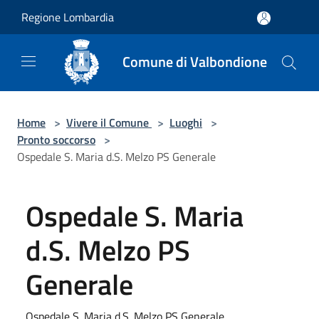
Salta al contenuto principale
Regione Lombardia
Comune di Valbondione
Home
>
Vivere il Comune
>
Luoghi
>
Pronto soccorso
>
Ospedale S. Maria d.S. Melzo PS Generale
Ospedale S. Maria
d.S. Melzo PS
Generale
Ospedale S. Maria d.S. Melzo PS Generale