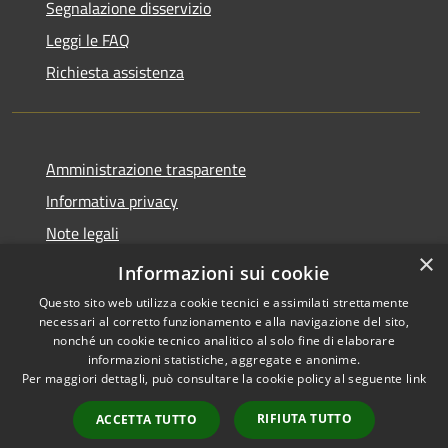
Segnalazione disservizio
Leggi le FAQ
Richiesta assistenza
Amministrazione trasparente
Informativa privacy
Note legali
×
Dichiarazione di accessibilità
Informazioni sui cookie
Questo sito web utilizza cookie tecnici e assimilati strettamente
necessari al corretto funzionamento e alla navigazione del sito,
nonché un cookie tecnico analitico al solo fine di elaborare
informazioni statistiche, aggregate e anonime.
RSS
Copyright © 2026 • Comune di
Per maggiori dettagli, può consultare la cookie policy al seguente
link
Accessibilità
Valbondione • Powered by
Privacy
Municipium
Accesso
•
RIFIUTA TUTTO
ACCETTA TUTTO
Cookie
redazione