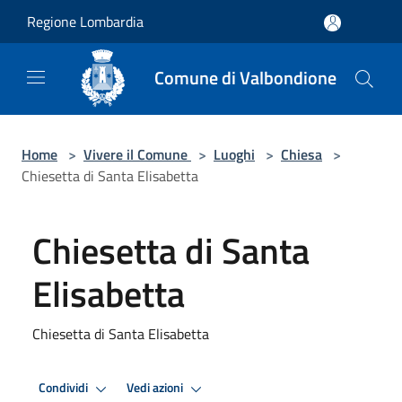
Salta al contenuto principale
Regione Lombardia
Comune di Valbondione
Home
>
Vivere il Comune
>
Luoghi
>
Chiesa
>
Chiesetta di Santa Elisabetta
Chiesetta di Santa
Elisabetta
Chiesetta di Santa Elisabetta
Condividi
Vedi azioni