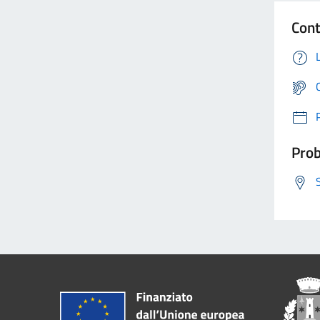
Cont
Prob