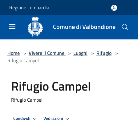
Salta al contenuto principale
Regione Lombardia
Comune di Valbondione
Home
>
Vivere il Comune
>
Luoghi
>
Rifugio
>
Rifugio Campel
Rifugio Campel
Rifugio Campel
Condividi
Vedi azioni