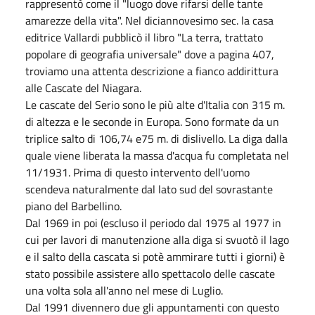
rappresentò come il "luogo dove rifarsi delle tante
amarezze della vita". Nel diciannovesimo sec. la casa
editrice Vallardi pubblicò il libro "La terra, trattato
popolare di geografia universale" dove a pagina 407,
troviamo una attenta descrizione a fianco addirittura
alle Cascate del Niagara.
Le cascate del Serio sono le più alte d'Italia con 315 m.
di altezza e le seconde in Europa. Sono formate da un
triplice salto di 106,74 e75 m. di dislivello. La diga dalla
quale viene liberata la massa d'acqua fu completata nel
11/1931. Prima di questo intervento dell'uomo
scendeva naturalmente dal lato sud del sovrastante
piano del Barbellino.
Dal 1969 in poi (escluso il periodo dal 1975 al 1977 in
cui per lavori di manutenzione alla diga si svuotò il lago
e il salto della cascata si potè ammirare tutti i giorni) è
stato possibile assistere allo spettacolo delle cascate
una volta sola all'anno nel mese di Luglio.
Dal 1991 divennero due gli appuntamenti con questo