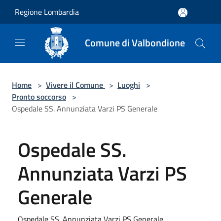
Salta al contenuto principale
Regione Lombardia
Comune di Valbondione
Home
>
Vivere il Comune
>
Luoghi
>
Pronto soccorso
>
Ospedale SS. Annunziata Varzi PS Generale
Ospedale SS.
Annunziata Varzi PS
Generale
Ospedale SS. Annunziata Varzi PS Generale