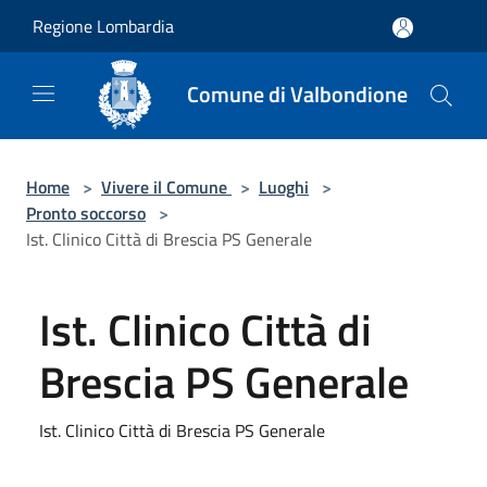
Salta al contenuto principale
Regione Lombardia
Comune di Valbondione
Home
>
Vivere il Comune
>
Luoghi
>
Pronto soccorso
>
Ist. Clinico Città di Brescia PS Generale
Ist. Clinico Città di
Brescia PS Generale
Ist. Clinico Città di Brescia PS Generale