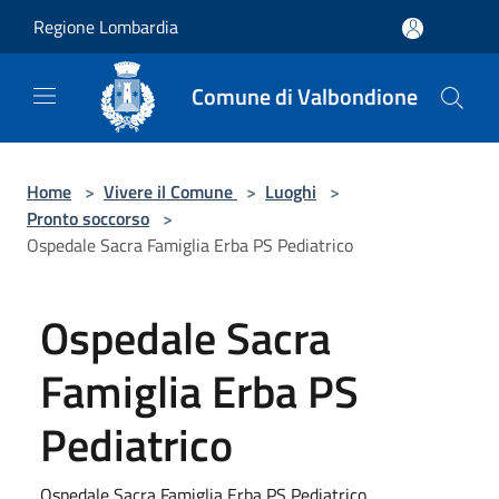
Salta al contenuto principale
Regione Lombardia
Comune di Valbondione
Home
>
Vivere il Comune
>
Luoghi
>
Pronto soccorso
>
Ospedale Sacra Famiglia Erba PS Pediatrico
Ospedale Sacra
Famiglia Erba PS
Pediatrico
Ospedale Sacra Famiglia Erba PS Pediatrico