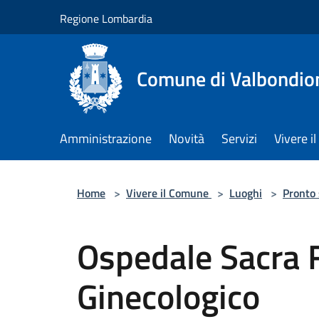
Salta al contenuto principale
Regione Lombardia
Comune di Valbondio
Amministrazione
Novità
Servizi
Vivere 
Home
>
Vivere il Comune
>
Luoghi
>
Pronto
Ospedale Sacra 
Ginecologico