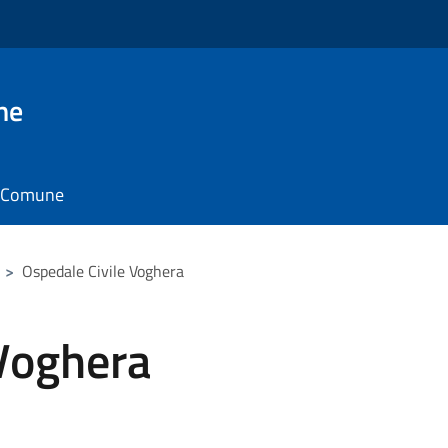
ne
il Comune
>
Ospedale Civile Voghera
 Voghera