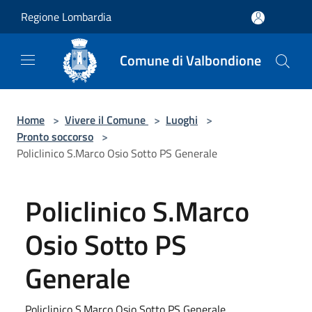
Salta al contenuto principale
Regione Lombardia
Comune di Valbondione
Home
>
Vivere il Comune
>
Luoghi
>
Pronto soccorso
>
Policlinico S.Marco Osio Sotto PS Generale
Policlinico S.Marco
Osio Sotto PS
Generale
Policlinico S.Marco Osio Sotto PS Generale