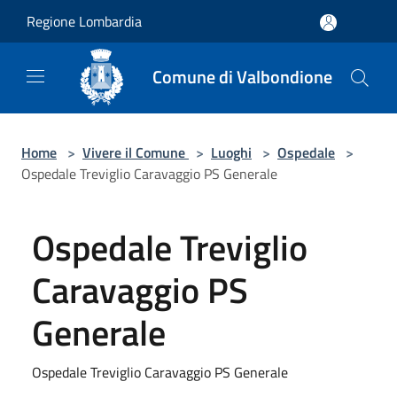
Salta al contenuto principale
Regione Lombardia
Comune di Valbondione
Home
>
Vivere il Comune
>
Luoghi
>
Ospedale
>
Ospedale Treviglio Caravaggio PS Generale
Ospedale Treviglio
Caravaggio PS
Generale
Ospedale Treviglio Caravaggio PS Generale