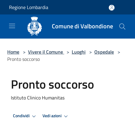
Salta al contenuto principale
Regione Lombardia
Comune di Valbondione
Home
>
Vivere il Comune
>
Luoghi
>
Ospedale
>
Pronto soccorso
Pronto soccorso
Istituto Clinico Humanitas
Condividi
Vedi azioni