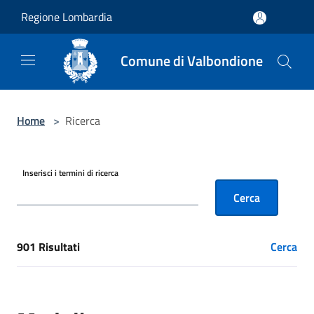
Salta al contenuto principale
Regione Lombardia
Comune di Valbondione
Home
>
Ricerca
Inserisci i termini di ricerca
Cerca
901 Risultati
Cerca
[results] Risultati