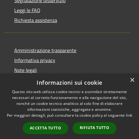
Segnalazione disservizio
Leggi le FAQ
Richiesta assistenza
Amministrazione trasparente
Informativa privacy
Note legali
×
Dichiarazione di accessibilità
Informazioni sui cookie
Questo sito web utilizza cookie tecnici e assimilati strettamente
necessari al corretto funzionamento e alla navigazione del sito,
nonché un cookie tecnico analitico al solo fine di elaborare
informazioni statistiche, aggregate e anonime.
RSS
Copyright © 2026 • Comune di
Per maggiori dettagli, può consultare la cookie policy al seguente
link
Accessibilità
Valbondione • Powered by
Privacy
Municipium
Accesso
•
RIFIUTA TUTTO
ACCETTA TUTTO
Cookie
redazione