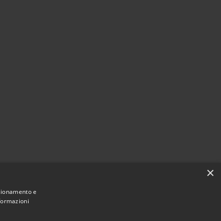
×
nzionamento e
nformazioni