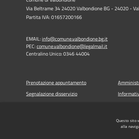
Via Beltrame 34 24020 Valbondione BG - 24020 - Va
Partita IVA: 01657200166
EMAIL:
info@comune.valbondione.bg.it
PEC:
comune.valbondione@legalmail.it
Centralino Unico: 0346 44004
Prenotazione appuntamento
Amministr
Segnalazione disservizio
Informati
Leggi le FAQ
Note legal
Richiesta assistenza
Dichiarazi
Questo sito 
alla navig