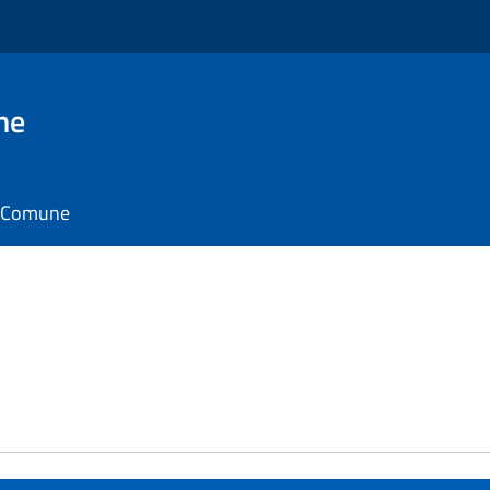
ne
il Comune
e