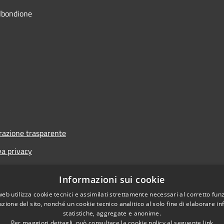
lbondione
azione trasparente
va privacy
i
Informazioni sui cookie
one di accessibilità
web utilizza cookie tecnici e assimilati strettamente necessari al corretto fu
azione del sito, nonché un cookie tecnico analitico al solo fine di elaborare i
statistiche, aggregate e anonime.
Per maggiori dettagli, può consultare la cookie policy al seguente
link