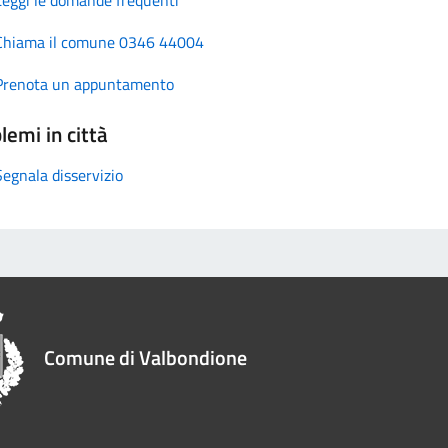
Chiama il comune 0346 44004
Prenota un appuntamento
lemi in città
Segnala disservizio
Comune di Valbondione