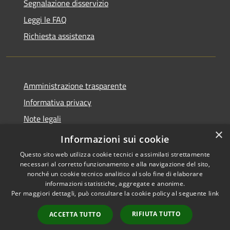
Segnalazione disservizio
Leggi le FAQ
Richiesta assistenza
Amministrazione trasparente
Informativa privacy
Note legali
×
Dichiarazione di accessibilità
Informazioni sui cookie
Questo sito web utilizza cookie tecnici e assimilati strettamente
necessari al corretto funzionamento e alla navigazione del sito,
nonché un cookie tecnico analitico al solo fine di elaborare
informazioni statistiche, aggregate e anonime.
RSS
Copyright © 2026 • Comune di
Per maggiori dettagli, può consultare la cookie policy al seguente
link
Accessibilità
Valbondione • Powered by
Privacy
Municipium
Accesso
•
RIFIUTA TUTTO
ACCETTA TUTTO
Cookie
redazione