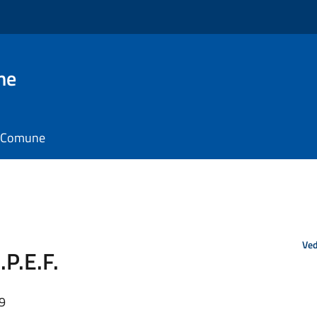
ne
il Comune
Ved
.P.E.F.
59