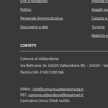
Enti e fondazioni
Imprese 
Politici
Appalti pu
Personale Amministrativo
Catasto e
Documenti e dati
Turismo
Mobilità e
CONTATTI
Comune di Valbondione
Via Beltrame 34 24020 Valbondione BG - 24020 - Va
Partita IVA: 01657200166
EMAIL:
info@comune.valbondione.bg.it
PEC:
comune.valbondione@legalmail.it
Centralino Unico: 0346 44004