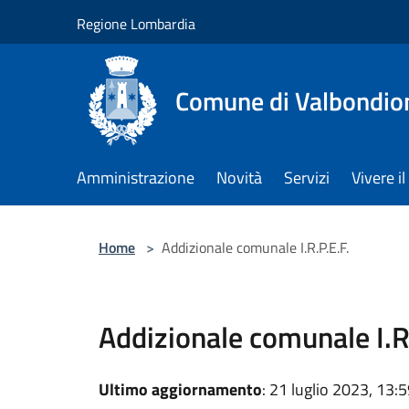
Salta al contenuto principale
Regione Lombardia
Comune di Valbondio
Amministrazione
Novità
Servizi
Vivere 
Home
>
Addizionale comunale I.R.P.E.F.
Addizionale comunale I.R
Ultimo aggiornamento
: 21 luglio 2023, 13: