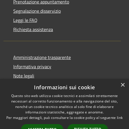
Prenotazione appuntamento
Segnalazione disservizio
Leggi le FAQ
Richiesta assistenza
Amministrazione trasparente
Informativa privacy
Note legali
×
Dichiarazione di accessibilità
Informazioni sui cookie
Questo sito web utilizza cookie tecnici e assimilati strettamente
necessari al corretto funzionamento e alla navigazione del sito,
nonché un cookie tecnico analitico al solo fine di elaborare
informazioni statistiche, aggregate e anonime.
RSS
Copyright © 2026 • Comune di
Per maggiori dettagli, può consultare la cookie policy al seguente
link
Accessibilità
Valbondione • Powered by
Privacy
Municipium
Accesso
•