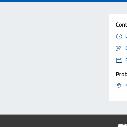
Cont
Prob