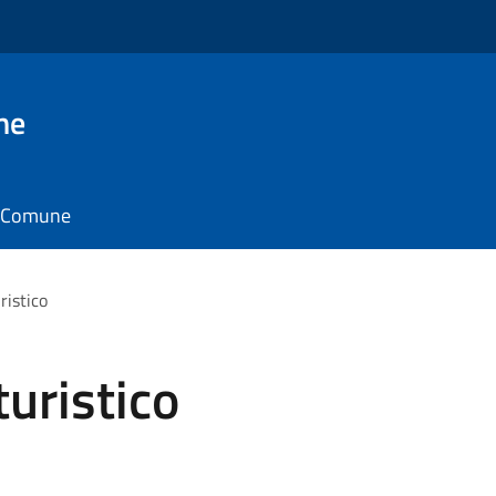
ne
il Comune
ristico
turistico