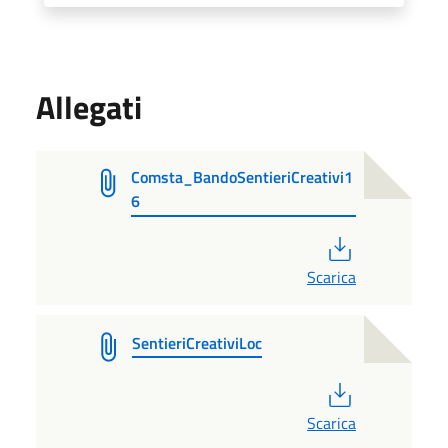
Allegati
Comsta_BandoSentieriCreativi1
6
PDF
Scarica
SentieriCreativiLoc
PDF
Scarica