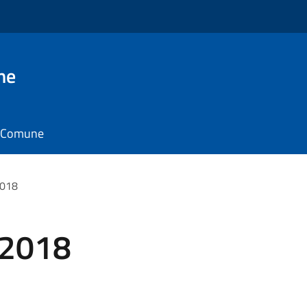
ne
il Comune
2018
i 2018