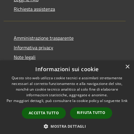
Richiesta assistenza
Amministrazione trasparente
Informativa privacy
Note legali
×
Dichiarazione di accessibilità
Informazioni sui cookie
Questo sito web utilizza cookie tecnici e assimilati strettamente
necessari al corretto funzionamento e alla navigazione del sito,
nonché un cookie tecnico analitico al solo fine di elaborare
informazioni statistiche, aggregate e anonime.
RSS
Copyright © 2026 • Comune di
Per maggiori dettagli, può consultare la cookie policy al seguente
link
Accessibilità
Valbondione • Powered by
Privacy
Municipium
Accesso
•
RIFIUTA TUTTO
ACCETTA TUTTO
Cookie
redazione
Mappa del sito
MOSTRA DETTAGLI