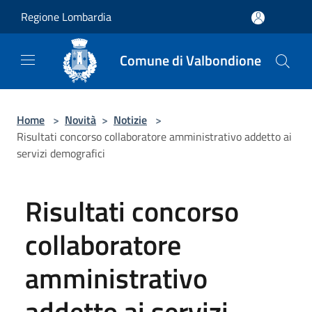
Salta al contenuto principale
Regione Lombardia
Comune di Valbondione
Home
>
Novità
>
Notizie
>
Risultati concorso collaboratore amministrativo addetto ai
servizi demografici
Risultati concorso
collaboratore
amministrativo
addetto ai servizi