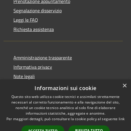
Prenotazione appuntamento
Segnalazione disservizio
Leggi le FAQ
Richiesta assistenza
Amministrazione trasparente
Informativa privacy
Note legali
×
Dichiarazione di accessibilità
Informazioni sui cookie
Questo sito web utilizza cookie tecnici e assimilati strettamente
necessari al corretto funzionamento e alla navigazione del sito,
nonché un cookie tecnico analitico al solo fine di elaborare
informazioni statistiche, aggregate e anonime.
RSS
Copyright © 2026 • Comune di
Per maggiori dettagli, può consultare la cookie policy al seguente
link
Accessibilità
Valbondione • Powered by
Privacy
Municipium
Accesso
•
RIFIUTA TUTTO
ACCETTA TUTTO