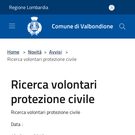
Salta al contenuto principale
Regione Lombardia
Comune di Valbondione
Home
>
Novità
>
Avvisi
>
Ricerca volontari protezione civile
Ricerca volontari
protezione civile
Ricerca volontari protezione civile
Data :