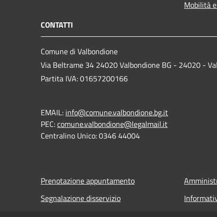
Mobilità e
CONTATTI
Comune di Valbondione
Via Beltrame 34 24020 Valbondione BG - 24020 - Va
Partita IVA: 01657200166
EMAIL:
info@comune.valbondione.bg.it
PEC:
comune.valbondione@legalmail.it
Centralino Unico: 0346 44004
Prenotazione appuntamento
Amministr
Segnalazione disservizio
Informati
Leggi le FAQ
Note legal