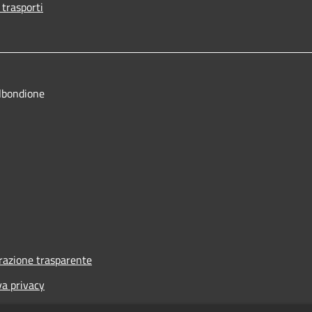
 trasporti
lbondione
azione trasparente
va privacy
i