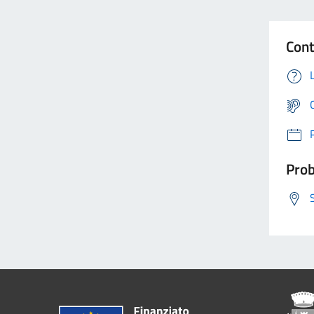
Cont
Prob