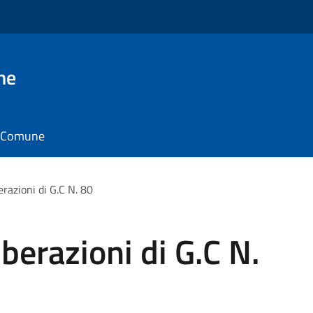
ne
il Comune
erazioni di G.C N. 80
berazioni di G.C N.