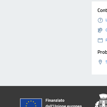
Cont
Prob