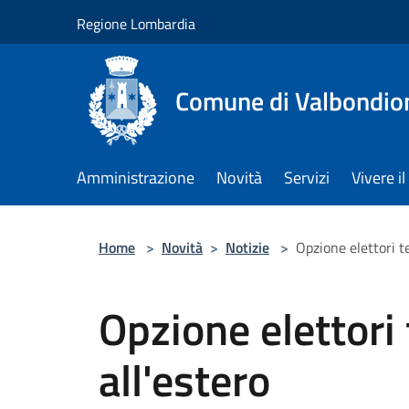
Salta al contenuto principale
Regione Lombardia
Comune di Valbondio
Amministrazione
Novità
Servizi
Vivere 
Home
>
Novità
>
Notizie
>
Opzione elettori 
Opzione elettor
all'estero