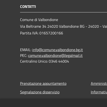
CONTATTI
Comune di Valbondione
Via Beltrame 34 24020 Valbondione BG - 24020 - Va
Partita IVA: 01657200166
EMAIL:
info@comune.valbondione.bg.it
PEC:
comune.valbondione@legalmail.it
Centralino Unico: 0346 44004
Prenotazione appuntamento
Amministr
Segnalazione disservizio
Informati
Leggi le FAQ
Note legal