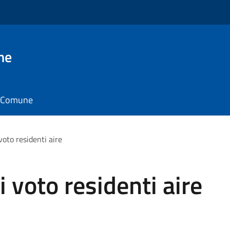
ne
il Comune
voto residenti aire
i voto residenti aire