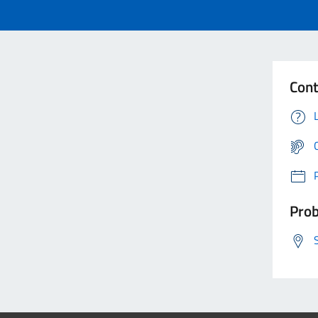
Cont
Prob