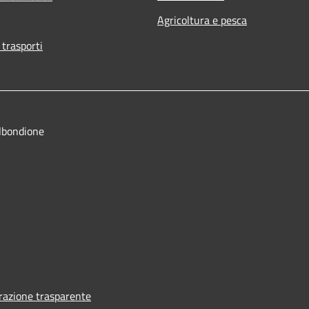
Agricoltura e pesca
 trasporti
lbondione
azione trasparente