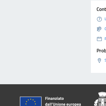
Cont
Prob