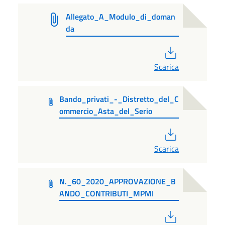
Allegato_A_Modulo_di_doman
da
PDF
Scarica
Bando_privati_-_Distretto_del_C
ommercio_Asta_del_Serio
PDF
Scarica
N._60_2020_APPROVAZIONE_B
ANDO_CONTRIBUTI_MPMI
PDF