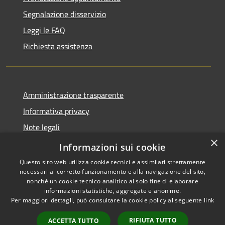
Segnalazione disservizio
Leggi le FAQ
Richiesta assistenza
Amministrazione trasparente
Informativa privacy
Note legali
×
Dichiarazione di accessibilità
Informazioni sui cookie
Questo sito web utilizza cookie tecnici e assimilati strettamente
necessari al corretto funzionamento e alla navigazione del sito,
nonché un cookie tecnico analitico al solo fine di elaborare
informazioni statistiche, aggregate e anonime.
RSS
Copyright © 2026 • Comune di
Per maggiori dettagli, può consultare la cookie policy al seguente
link
Accessibilità
Valbondione • Powered by
Privacy
Municipium
Accesso
•
RIFIUTA TUTTO
ACCETTA TUTTO