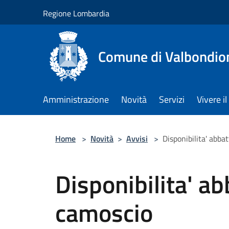
Salta al contenuto principale
Regione Lombardia
Comune di Valbondio
Amministrazione
Novità
Servizi
Vivere 
Home
>
Novità
>
Avvisi
>
Disponibilita' abb
Disponibilita' a
camoscio