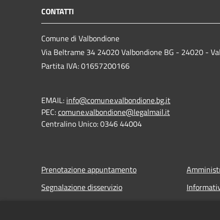
CONTATTI
Comune di Valbondione
Via Beltrame 34 24020 Valbondione BG - 24020 - Va
Partita IVA: 01657200166
EMAIL:
info@comune.valbondione.bg.it
PEC:
comune.valbondione@legalmail.it
Centralino Unico: 0346 44004
Prenotazione appuntamento
Amministr
Segnalazione disservizio
Informati
Leggi le FAQ
Note legal