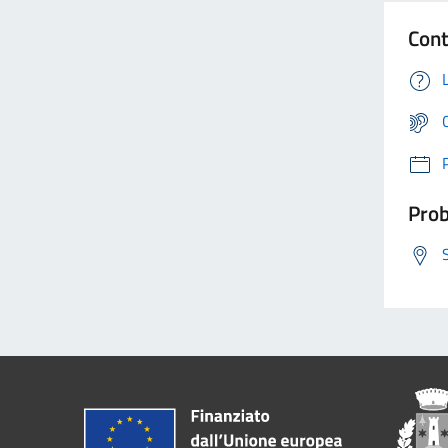
Cont
Prob