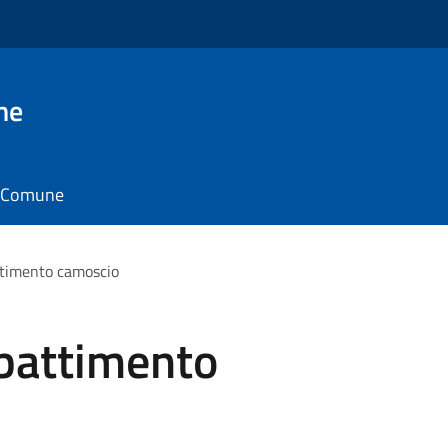
ne
il Comune
attimento camoscio
bbattimento